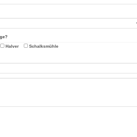
age?
Halver
Schalksmühle