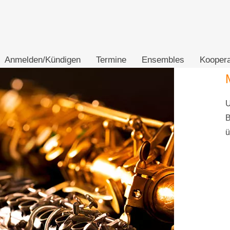
Anmelden/Kündigen
Termine
Ensembles
Koopera
U
B
ü