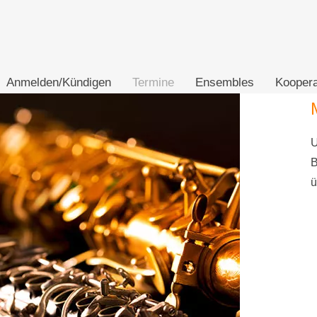
Anmelden/Kündigen
Termine
Ensembles
Koopera
U
B
ü