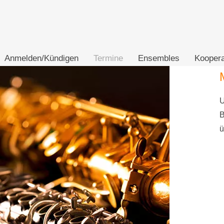
Anmelden/Kündigen
Termine
Ensembles
Koopera
U
B
ü