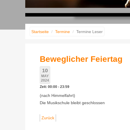
Musik erleben
Musik gestalten
Musik fühlen
Startseite
Termine
Termine Leser
Beweglicher Feiertag
10
MAY
2024
Zeit: 00:00 - 23:59
(nach Himmelfahrt)
Die Musikschule bleibt geschlossen
Zurück