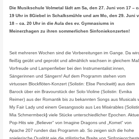
Die Musikschule Volmetal lädt am Sa, den 27. Juni von 17 – c
19 Uhr in 8Giebel in Schalksmühle und am Mo, den 29. Juni 
18 – ca. 20 Uhr in die Aula des ev. Gymnasiums in
Meinerzhagen zu ihren sommerlichen Sinfoniekonzerten!
Seit mehreren Wochen sind die Vorbereitungen im Gange. Da wir
fleißig geübt und geprobt und allmählich wachsen in gleichem Ma
Vorfreude und Lampenfieber bei den Instrumentalist:innen,
Sängerinnen und Sängern! Auf dem Programm stehen vom
virtuosen Blockflöten-Konzert (Solistin: Elise Penckwitt) aus dem
Barock über ein Bravourstück der Solo-Violine (Solistin: Evnika
Reimer) aus der Romantik bis zu bekannten Songs aus Musicals 
My Fair Lady und einem Gesangssolo aus Les Misérables (Solisti
Mia Schmermbeck
)
viele Stücke unterschiedlicher Epochen. Aktue
Pop-Hits wie „Believer“ von Imagine Dragons und „Komet“ von
Apache 207 runden das Programm ab. So zeigen sich die hohe
spielerische Qualität wie die stilistische Breite von Sinfonieorcheste